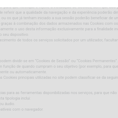
 para que notifique e rejeite a instalação de Cookies, sem que isso p
e referir que a qualidade da navegação e da experiência poderão dim
em ou os que já tenham iniciado a sua sessão poderão beneficiar de 
fil, graças à combinação dos dados armazenados nas Cookies com o
ssamente o uso desta informação exclusivamente para a finalidade ind
o seu dispositivo.
hecimento de todos os serviços solicitados por um utilizador, facul
odem dividir-se em “Cookies de Sessão” ou “Cookies Permanentes”. 
 função de quando cumpram o seu objetivo (por exemplo, para que o 
mente ou automaticamente.
 Cookies principais utilizadas no site podem classificar-se da segui
cias para as ferramentas disponibilizadas nos serviços, para que nã
a tipologia inclui:
ou áudio.
atíveis com o navegador.