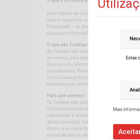
Utiliza
O que é a Política de Cookies?
Esta Política de Cookies estabelece a forma c
com o nosso site ou os serviços prestados at
Privacidade – as duas devem ser lidas em co
quaisquer informações pessoais compiladas so
Nec
O que são Cookies?
As Cookies são pequenos ficheiros (geralmen
Estas 
armazena, para registar as atividades do util
Quando nos referimos a Cookies estas referem
transparentes, Pixels e outras tecnologias se
Por Cookies próprios, deve entender-se os Co
instalados por entidades terceiras que não se
Anal
Para que servem?
Os Cookies são usados para entender melhor co
Os Cookies fazem isso ao permitir que a ent
Mais informaç
utilizadores e respetivo dispositivo de form
dados pessoais), bem como para veicular anú
Assim, a primeira finalidade das Cookies é a
Aceita
personalizam os serviços oferecidos pelo site