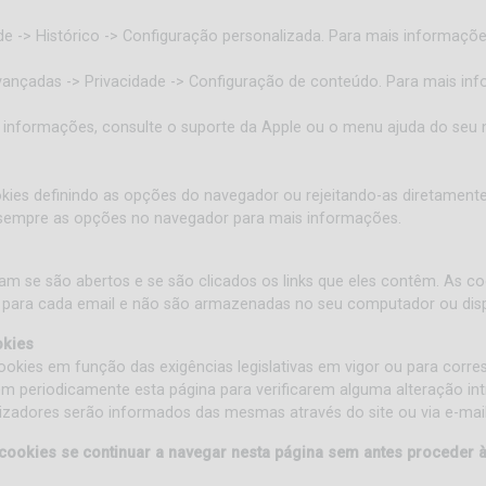
ade -> Histórico -> Configuração personalizada. Para mais informaçõ
ançadas -> Privacidade -> Configuração de conteúdo. Para mais inf
is informações, consulte o suporte da Apple ou o menu ajuda do seu 
kies definindo as opções do navegador ou rejeitando-as diretamente
ar sempre as opções no navegador para mais informações.
am se são abertos e se são clicados os links que eles contêm. As 
 para cada email e não são armazenadas no seu computador ou disp
okies
 Cookies em função das exigências legislativas em vigor ou para corr
m periodicamente esta página para verificarem alguma alteração int
tilizadores serão informados das mesmas através do site ou via e-mail
 cookies se continuar a navegar nesta página sem antes proceder 