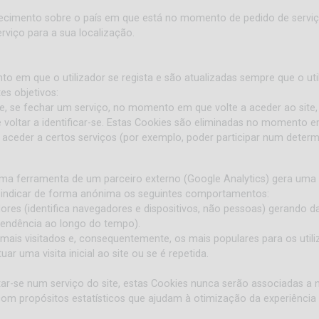
nhecimento sobre o país em que está no momento de pedido de servi
erviço para a sua localização.
 em que o utilizador se regista e são atualizadas sempre que o utili
es objetivos:
ue, se fechar um serviço, no momento em que volte a aceder ao site, 
 voltar a identificar-se. Estas Cookies são eliminadas no momento em
a aceder a certos serviços (por exemplo, poder participar num dete
uma ferramenta de um parceiro externo (Google Analytics) gera uma Co
ra indicar de forma anónima os seguintes comportamentos:
adores (identifica navegadores e dispositivos, não pessoas) gerando
tendência ao longo do tempo).
mais visitados e, consequentemente, os mais populares para os utili
ar uma visita inicial ao site ou se é repetida.
gistar-se num serviço do site, estas Cookies nunca serão associadas 
 com propósitos estatísticos que ajudam à otimização da experiência d