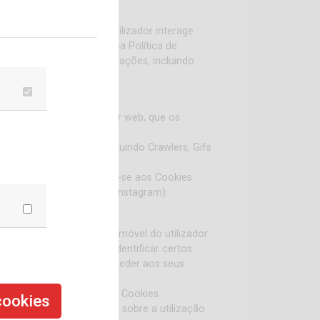
lizam Cookies quando o utilizador interage
parte integrante da nossa Política de
ão fazemos) com as informações, incluindo
m navegador pelo servidor web, que os
s próprios Cookies, incluindo Crawlers, Gifs
e terceiros, estes referem-se aos Cookies
. (Ex. Google, Facebook, Instagram).
 a experiência on-line e móvel do utilizador.
 aplicação móvel para identificar certos
eferências que permitam aceder aos seus
lecionados. Além disso, as Cookies
cookies
interesse ou para alertar sobre a utilização