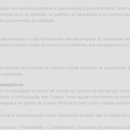
rmação dos anúncios exibidos a cada utilizador anonimamente. Entre
a interação com as mesmas, os padrões de navegação e/ou comportam
de que interesse ao utilizador.
s seus serviços, o site oferece aos clientes a opção de apresentar a
ies enviados desde os serviços procedentes dos navegadores dos 
identificado no controle de cookies e pode controlar se a aceitação d
 a navegação.
 navegadores
es no navegador ou deixar de aceitar as Cookies de um serviço em pa
erar a configuração das Cookies. Estes ajustes encontram-se norm
vegador ou gestor de correio eletrónico, bem como instalar extens
formar a sua navegação numa navegação privada, siga as seguintes 
e Internet -> Privacidade -> Configuração. Para mais informações, c