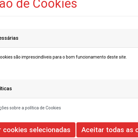
ção de Cookies
omo a 014 Media Portugal, Lda. e terceiros autorizados por nós, uti
ravés do mesmo. Por favor, considere esta Política de Cookies como 
njunto. A nossa Política de Privacidade explica o que fazemos (e n
bre o utilizador. Pedimos-lhe para ler ambas.
essárias
te feitos de pequenos pedaços de texto ou código) enviados para u
cookies são imprescindíveis para o bom funcionamento deste site.
izador num determinado site.
-se, na realidade, a uma ampla gama de tecnologias que vão alem do
melhantes.
okies instalados por 014 Media Portugal, Lda.. No caso de Cookies d
jam parte integrante do universo empresarial 014 Media Portugal, Lda
íticas
mo os aplicativos e Sites funcionam, e para personalizar e otimizar
idade que os instala analise o desempenho de uma página Web ou uma
ões sobre a política de Cookies
a anónima e lembrar as suas preferências (sem fornecer quaisquer r
ncios personalizados.
 de proporcionar ao utilizador um acesso mais rápido aos serviços se
r cookies selecionadas
Aceitar todas as 
, facilitando e oferecendo a cada utilizador informação que é do seu 