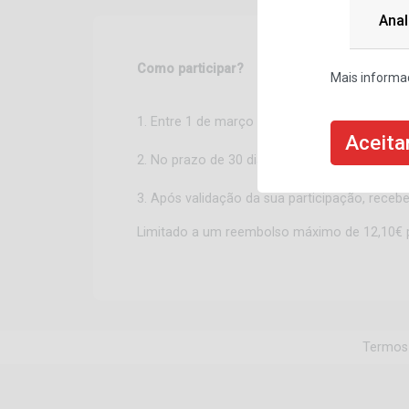
Anal
Como participar?
Mais informaç
1. Entre 1 de março e 31 de maio de 2025, c
Aceita
2. No prazo de 30 dias após a compra, efetue
3. Após validação da sua participação, receb
Limitado a um reembolso máximo de 12,10€ po
Termos