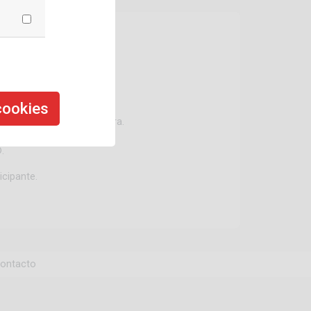
de compra.
cookies
lão comprovativo de compra.
.
cipante.
ontacto