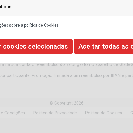
íticas
ões sobre a política de Cookies
ompre qualquer aparelho de Glade® Refreshing Air e guarde o talão 
r cookies selecionadas
Aceitar todas as 
 o registo com os dados solicitados neste site e faça upload do ta
erá na sua conta o reeembolso do valor gasto no aparelho de Glade
®
r participante. Promoção limitada a um reembolso por IBAN e parti
© Copyright 2026
 e Condições
Política de Privacidade
Política de Cookies
C