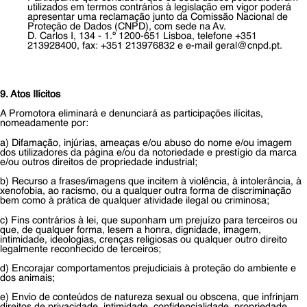
utilizados em termos contrários à legislação em vigor poderá
apresentar uma reclamação junto da Comissão Nacional de
Proteção de Dados (CNPD), com sede na Av.
D. Carlos I, 134 - 1.º 1200-651 Lisboa, telefone +351
213928400, fax: +351 213976832 e e-mail
geral@cnpd.pt
.
9. Atos Ilícitos
A Promotora eliminará e denunciará as participações ilícitas,
nomeadamente por:
a) Difamação, injúrias, ameaças e/ou abuso do nome e/ou imagem
dos utilizadores da página e/ou da notoriedade e prestígio da marca
e/ou outros direitos de propriedade industrial;
b) Recurso a frases/imagens que incitem à violência, à intolerância, à
xenofobia, ao racismo, ou a qualquer outra forma de discriminação
bem como à prática de qualquer atividade ilegal ou criminosa;
c) Fins contrários à lei, que suponham um prejuízo para terceiros ou
que, de qualquer forma, lesem a honra, dignidade, imagem,
intimidade, ideologias, crenças religiosas ou qualquer outro direito
legalmente reconhecido de terceiros;
d) Encorajar comportamentos prejudiciais à proteção do ambiente e
dos animais;
e) Envio de conteúdos de natureza sexual ou obscena, que infrinjam