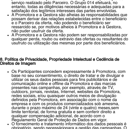
serviço realizado pelo Parceiro. O Grupo 014 efetuará, no
entanto, todas as diligências necessárias e adequadas para a
satisfação dos legítimos interesses das partes envolvidas.
A Promotora e a Gestora são alheias às responsabilidades que
possam derivar das relações estabelecidas entre o beneficiário
e o Parceiro da oferta, não podendo o beneficiário ser
ressarcido se, por motivos alheios à Promotora e à Gestora,
não puder usufruir da oferta.
A Promotora e a Gestora não podem ser responsabilizadas por
qualquer perda, roubo ou extravio das ofertas ou resultantes do
usufruto ou utilização das mesmas por parte dos beneficiários.
8. Política de Privacidade, Propriedade Intelectual e Cedência de
Direitos de Imagem
Os Participantes concedem expressamente à Promotora, com
base no seu consentimento, o direito de tratar e de divulgar e
utilizar os seus dados pessoais para fins publicitários e de
comunicação online e offline da Promotora e das marcas
presentes nas campanhas, por exemplo, através de TV,
outdoors, jornais, revistas, Internet, websites da Promotora,
redes sociais, e/ou quaisquer outros meios de divulgação
definidos pela Promotora, em associação com o nome da
empresa e com os produtos comercializados sob amesma,
durante o prazo máximo de 24 (vinte e quatro) meses,sem
limite territorial, de forma gratuita e sem conferir direito a
qualquer compensação adicional, de acordo com o
Regulamento Geral de Proteção de Dados em vigor.
O fornecimento e tratamento informático dos dados pessoais é
obrigatório, sendo necessáriopara a gestão das campanhas. O