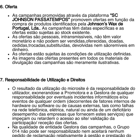
6. Oferta
As campanhas promovidas através da plataforma
“SC
JOHNSON PASSATEMPOS”
promovem ofertas em função da
compra de produtos identificados pela
Johnson’s Wax de
Portugal, Lda.
. As campanhas têm datas específicas e as
ofertas estão sujeitas ao stock existente.
As ofertas são pessoais, intransmissíveis, não têm valor
monetário e não podem ser vendidas,oferecidas, doadas,
cedidas,trocadas,substituídas, devolvidas nem sãoremíveis em
dinheiro.
As ofertas estão sujeitas às condições de utilização definidas.
As imagens das ofertas presentes em todos os materiais de
divulgação das campanhas são meramente ilustrativas.
7. Responsabilidade de Utilização e Direitos
O resultado da utilização do microsite é da responsabilidade do
utilizador, exonerandose a Promotora e a Gestora de qualquer
responsabilidade por eventuais incidentes informáticos e/ou
eventos de qualquer ordem (decorrentes de fatores internos de
hardware ou software ou de causas externas, tais como falhas
na rede telefónica, elétrica, natural ou ainda de um deficitário
desempenho das empresas que fornecem estes serviços) que
impeçam ou retardem o acesso ao site/ validação da
participação/ receção das ofertas.
Na qualidade de entidade Gestora das campanhas, o Grupo
014 não pode ser responsabilizado nem aceitará nenhum
pedido de reclamação relativamente à gestão e prestação do