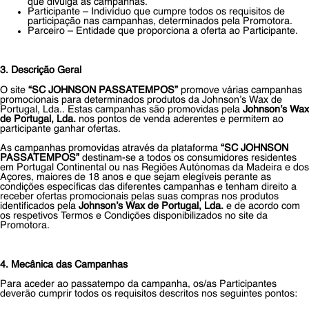
que divulga as campanhas.
Participante – Indivíduo que cumpre todos os requisitos de
participação nas campanhas, determinados pela Promotora.
Parceiro – Entidade que proporciona a oferta ao Participante.
3. Descrição Geral
O site
“SC JOHNSON PASSATEMPOS”
promove várias campanhas
promocionais para determinados produtos da Johnson’s Wax de
Portugal, Lda.. Estas campanhas são promovidas pela
Johnson’s Wax
de Portugal, Lda.
nos pontos de venda aderentes e permitem ao
participante ganhar ofertas.
As campanhas promovidas através da plataforma
“SC JOHNSON
PASSATEMPOS”
destinam‐se a todos os consumidores residentes
em Portugal Continental ou nas Regiões Autónomas da Madeira e dos
Açores, maiores de 18 anos e que sejam elegíveis perante as
condições específicas das diferentes campanhas e tenham direito a
receber ofertas promocionais pelas suas compras nos produtos
identificados pela
Johnson’s Wax de Portugal, Lda.
e de acordo com
os respetivos Termos e Condições disponibilizados no site da
Promotora.
4. Mecânica das Campanhas
Para aceder ao passatempo da campanha, os/as Participantes
deverão cumprir todos os requisitos descritos nos seguintes pontos: