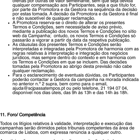
ofertas por outras de valor semelhante, sem que seja devida
qualquer compensação aos Participantes, seja a que título for,
por parte da Promotora e da Gestora na sequência da decisão
por estas tomada. A decisão da Promotora e da Gestora é final
e não suscetível de qualquer reclamação.
A Promotora reserva-se o direito de alterar os presentes
Termos e Condições, sem necessidade de aviso prévio,
mediante a publicação dos novos Termos e Condições no sítio
web da Campanha; ontudo, os novos Termos e Condições só
passarão a vigorar a partir da data da respetiva publicação.
As cláusulas dos presentes Termos e Condições serão
interpretadas e integradas pela Promotora de harmonia com as
regras relativas à interpretação e integração dos negócios
jurídicos, mas sempre dentro do contexto e em harmonia com
os Termos e Condições em que se incluem. Das decisões
tomadas pela Promotora ao abrigo desta previsão não cabe
qualquer reclamação.
Para o esclarecimento de eventuais dúvidas, os Participantes
poderão contactar a Gestora da campanha na morada indicada
no anterior n.º 2 supra, bem como para o email,
ajuda@scjpassatempos.pt ou pelo telefone, 21 194 07 04,
disponível nos dias úteis, das 9h às 13h e das 14h às 18h.
11. Foro/ Competência
Todos os litígios relativos à validade, interpretação e execução das
campanhas serão dirimidos pelos tribunais competentes da área de
comarca de Lisboa, com expressa renúncia a qualquer outro.